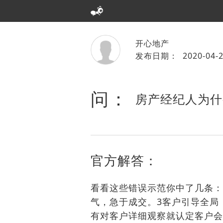
开心地产
发布日期： 2020-04-2
问：
房产经纪人为什
官方解答：
看看这些错误示范你中了几条：
气，急于成交。3客户引导全局
有对客户详细观察就认定客户会