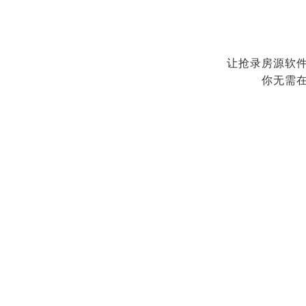
让抢录房源软
你无需