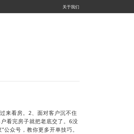
关于我们
过来看房。2、面对客户沉不住
客户看完房子就把老底交了。6没
蚁”公众号，教你更多开单技巧。