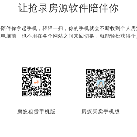
让抢录房源软件陪伴你
件陪伴你拿起手机，轻轻一扫，你的手机就会不断收到个人房
在电脑前，也不用在各个网站之间来回切换，就能轻松获得个
房蚁买卖手机版
房蚁租赁手机版