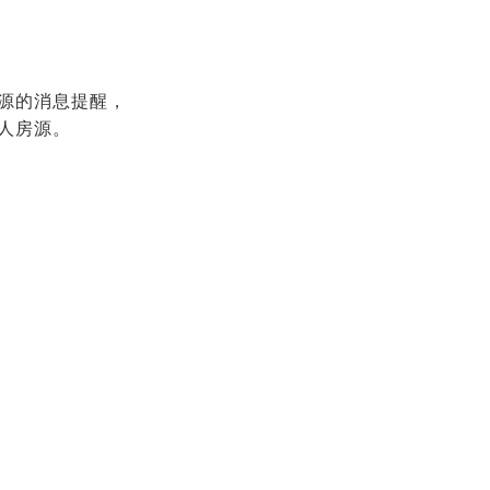
源的消息提醒，
人房源。